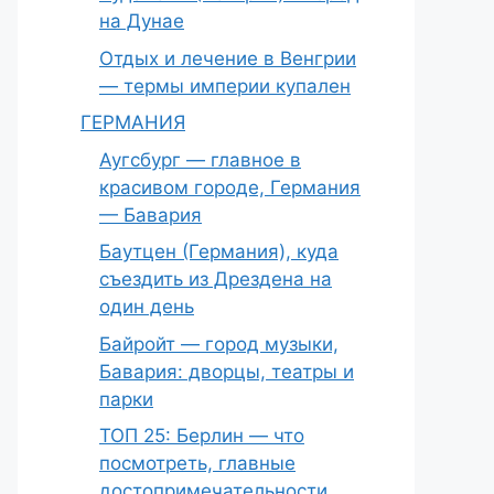
на Дунае
Отдых и лечение в Венгрии
— термы империи купален
ГЕРМАНИЯ
Аугсбург — главное в
красивом городе, Германия
— Бавария
Баутцен (Германия), куда
съездить из Дрездена на
один день
Байройт — город музыки,
Бавария: дворцы, театры и
парки
ТОП 25: Берлин — что
посмотреть, главные
достопримечательности