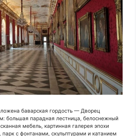
положена баварская гордость — Дворец
: большая парадная лестница, белоснежный
сканная мебель, картинная галерея эпохи
, парк с фонтанами, скульптурами и катанием