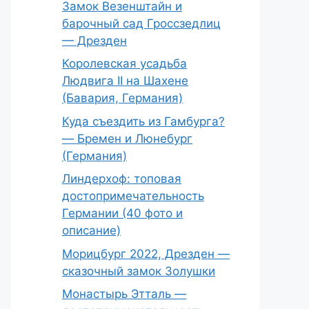
Замок Везенштайн и
барочный сад Гроссзедлиц
— Дрезден
Королевская усадьба
Людвига II на Шахене
(Бавария, Германия)
Куда съездить из Гамбурга?
— Бремен и Люнебург
(Германия)
Линдерхоф: топовая
достопримечательность
Германии (40 фото и
описание)
Морицбург 2022, Дрезден —
сказочный замок Золушки
Монастырь Этталь —