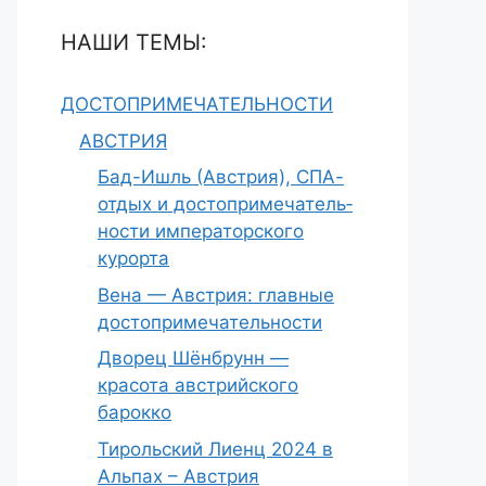
НАШИ ТЕМЫ:
ДОСТОПРИМЕЧАТЕЛЬНОСТИ
АВСТРИЯ
Бад-Ишль (Австрия), СПА-
отдых и досто­приме­ча­тель­
но­сти императорского
курорта
Вена — Австрия: главные
достопримечательности
Дворец Шёнбрунн —
красота австрийского
барокко
Тирольский Лиенц 2024 в
Альпах – Австрия