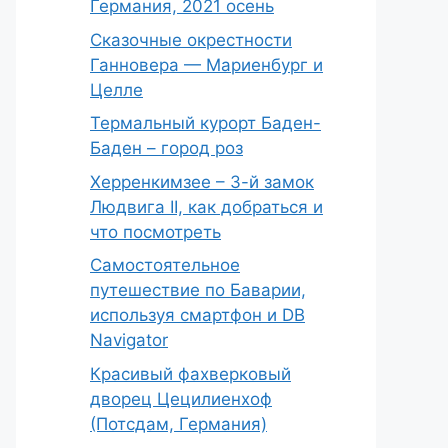
Германия, 2021 осень
Сказочные окрестности
Ганновера — Мариенбург и
Целле
Термальный курорт Баден-
Баден – город роз
Херренкимзее – 3-й замок
Людвига II, как добраться и
что посмотреть
Самостоятельное
путешествие по Баварии,
используя смартфон и DB
Navigator
Красивый фахверковый
дворец Цецилиенхоф
(Потсдам, Германия)