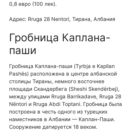
0,8 евро (100 лек).
Адрес: Rruga 28 Nentori, Тирана, Албания
Гробница Каплана-
паши
Гробница Каплана-паши (Tyrbja e Kapllan
Pashës) расположена в центре албанской
столицы Тираны, немного восточнее
площади Скандербега (Sheshi Skendërbej),
между улицами
Rruga Barrikadave, Rruga 28
Nëntori и Rruga Abdi Toptani. Гробница была
построена в честь одного из турецких
наместников в Албании — Каплан-Паши.
Сооружение датируется 18 веком.