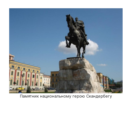
Памятник национальному герою Скандербегу