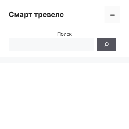
Перейти
к
Смарт тревелс
Меню
содержимому
Поиск