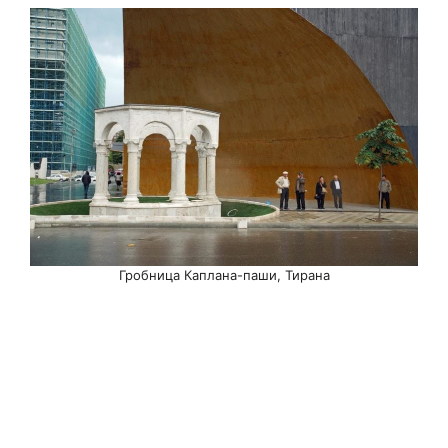
Гробница Каплана-паши, Тирана