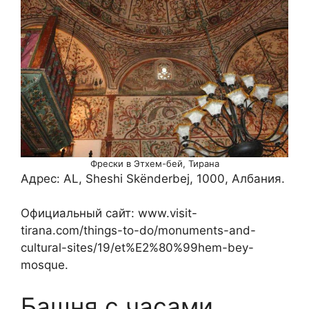
Фрески в Этхем-бей, Тирана
Адрес: AL, Sheshi Skënderbej, 1000, Албания.
Официальный сайт: www.visit-
tirana.com/things-to-do/monuments-and-
cultural-sites/19/et%E2%80%99hem-bey-
mosque.
Башня с часами,