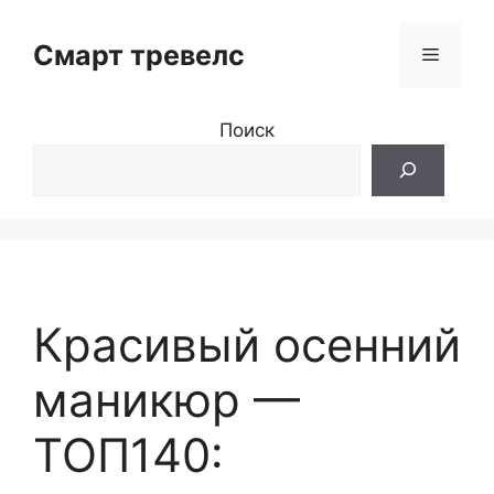
Перейти
к
Смарт тревелс
Меню
содержимому
Поиск
Красивый осенний
маникюр —
ТОП140: