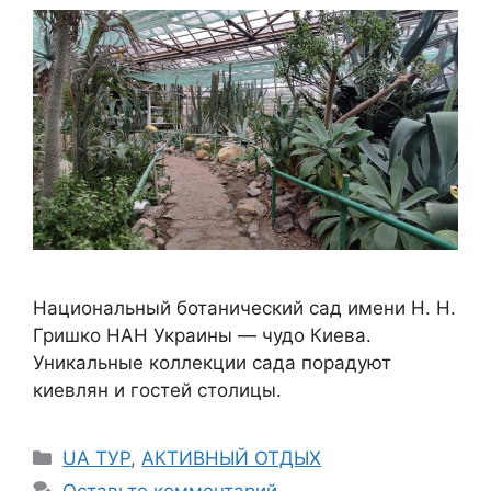
Национальный ботанический сад имени Н. Н.
Гришко НАН Украины — чудо Киева.
Уникальные коллекции сада порадуют
киевлян и гостей столицы.
Рубрики
UA ТУР
,
АКТИВНЫЙ ОТДЫХ