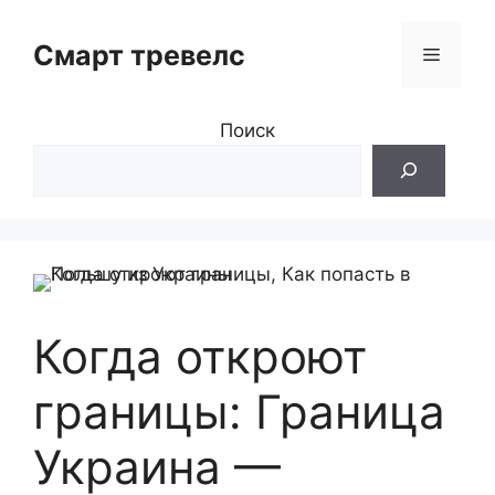
Перейти
к
Смарт тревелс
Меню
содержимому
Поиск
Когда откроют
границы: Граница
Украина —