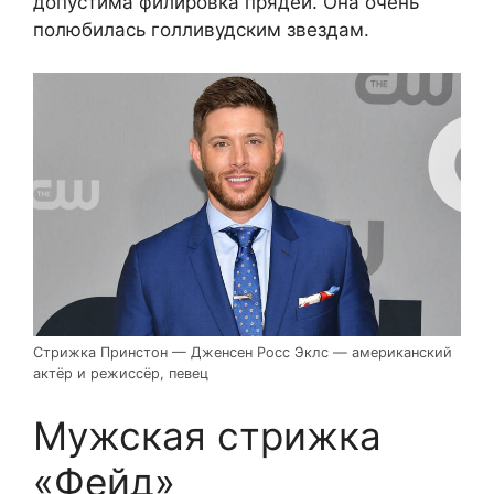
допустима филировка прядей. Она очень
полюбилась голливудским звездам.
Стрижка Принстон — Дженсен Росс Эклс — американский
актёр и режиссёр, певец
Мужская стрижка
«Фейд»