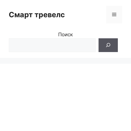
Перейти
к
Смарт тревелс
Меню
содержимому
Поиск